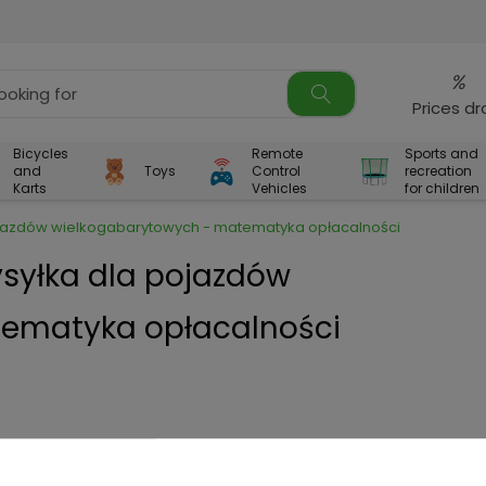
%
Prices d
Bicycles
Remote
Sports and
and
Toys
Control
recreation
Karts
Vehicles
for children
pojazdów wielkogabarytowych - matematyka opłacalności
ysyłka dla pojazdów
ematyka opłacalności