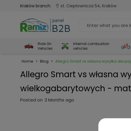
Kraków branch:
st. Ciepłownicza 54, Kraków
Ride On
Internal combustion
Vehicles
vehicles
Home
>
Blog
>
Allegro Smart vs własna wysyłka dla 
Allegro Smart vs własna w
wielkogabarytowych - mat
Posted on
3 Months ago