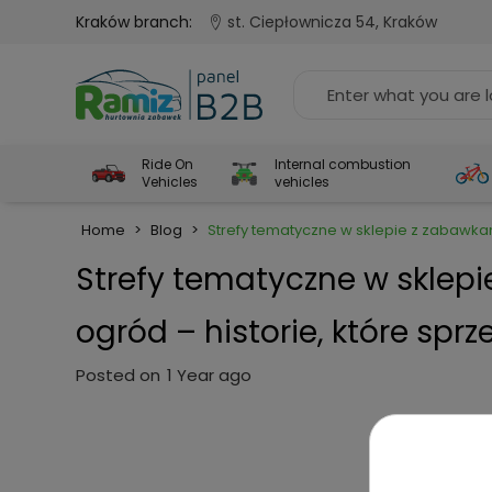
Kraków branch:
st. Ciepłownicza 54, Kraków
Ride On
Internal combustion
Vehicles
vehicles
Home
>
Blog
>
Strefy tematyczne w sklepie z zabawkam
Strefy tematyczne w sklepi
ogród – historie, które spr
Posted on
1 Year ago