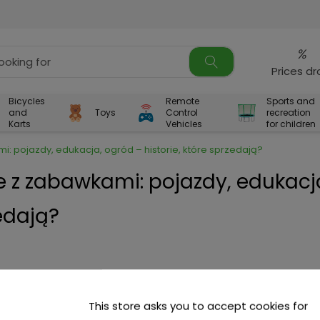
%
Prices d
Bicycles
Remote
Sports and
and
Toys
Control
recreation
Karts
Vehicles
for children
i: pojazdy, edukacja, ogród – historie, które sprzedają?
e z zabawkami: pojazdy, edukacj
zedają?
This store asks you to accept cookies for