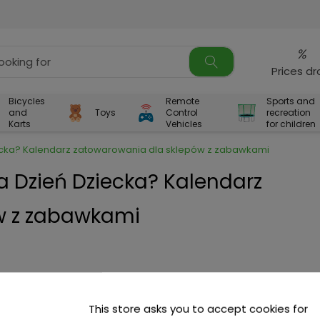
%
Prices d
Bicycles
Remote
Sports and
and
Toys
Control
recreation
Karts
Vehicles
for children
ecka? Kalendarz zatowarowania dla sklepów z zabawkami
 Dzień Dziecka? Kalendarz
w z zabawkami
This store asks you to accept cookies for