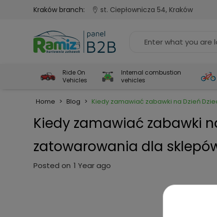
Kraków branch:
st. Ciepłownicza 54, Kraków
Ride On
Internal combustion
Vehicles
vehicles
Home
>
Blog
>
Kiedy zamawiać zabawki na Dzień Dzi
Kiedy zamawiać zabawki na
zatowarowania dla sklepó
Posted on
1 Year ago