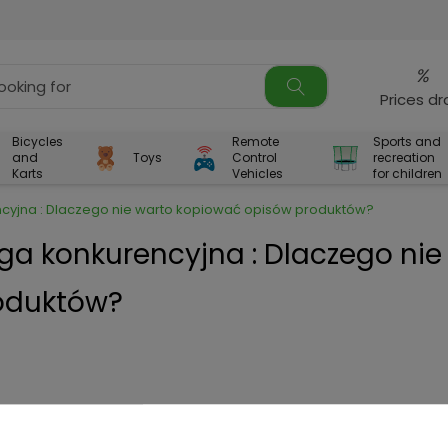
%
Prices d
Bicycles
Remote
Sports and
and
Toys
Control
recreation
Karts
Vehicles
for children
ncyjna : Dlaczego nie warto kopiować opisów produktów?
aga konkurencyjna : Dlaczego nie
oduktów?