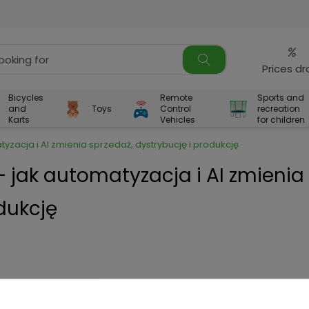
%
Prices d
Bicycles
Remote
Sports and
and
Toys
Control
recreation
Karts
Vehicles
for children
zacja i AI zmienia sprzedaż, dystrybucję i produkcję
 jak automatyzacja i AI zmienia
dukcję