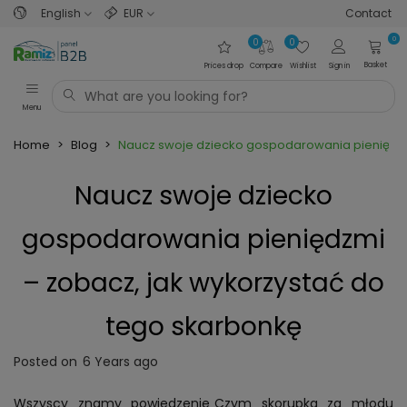
English
EUR
Contact
0
0
0
Basket
Prices drop
Compare
Wishlist
Sign in
Menu
Home
>
Blog
>
Naucz swoje dziecko gospodarowania pieniędzm
Naucz swoje dziecko
gospodarowania pieniędzmi
– zobacz, jak wykorzystać do
tego skarbonkę
Posted on
6 Years ago
Wszyscy znamy powiedzenie„Czym skorupka za młodu